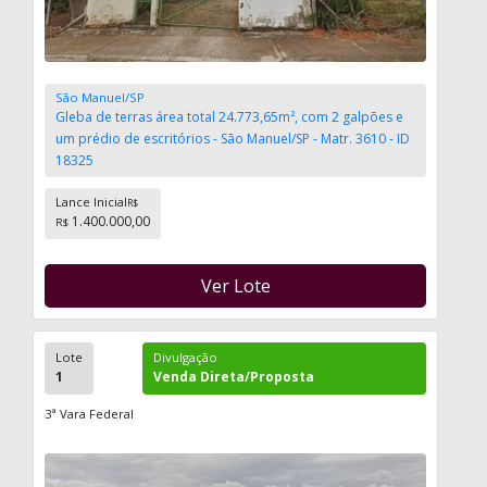
São Manuel/SP
Gleba de terras área total 24.773,65m², com 2 galpões e
um prédio de escritórios - São Manuel/SP - Matr. 3610 - ID
18325
Lance Inicial
R$
1.400.000,00
R$
Ver Lote
Lote
Divulgação
1
Venda Direta/Proposta
3ª Vara Federal