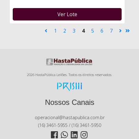
Ver Lote
1
2
3
4
5
6
7
2026 HastaPública Leilões. Todos os direitos reservados.
Nossos Canais
operacional@hastapublica.com.br
(16) 3461-5955 / (16) 3461-5950