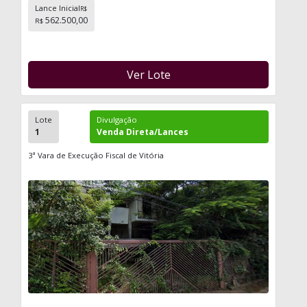
Lance Inicial
R$
562.500,00
R$
Ver Lote
Lote
Divulgação
1
Venda Direta/Lances
3ª Vara de Execução Fiscal de Vitória