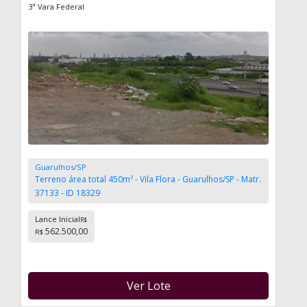
3ª Vara Federal
Guarulhos/SP
Terreno área total 450m² - Vila Flora - Guarulhos/SP - Matr.
37133 - ID 18329
Lance Inicial
R$
562.500,00
R$
Ver Lote