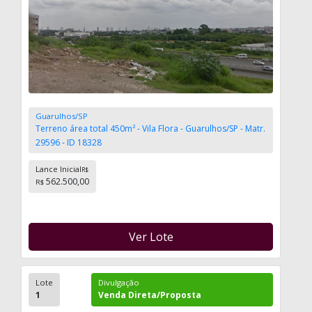
Guarulhos/SP
Terreno área total 450m² - Vila Flora - Guarulhos/SP - Matr.
29596 - ID 18328
Lance Inicial
R$
562.500,00
R$
Ver Lote
Lote
Divulgação
1
Venda Direta/Proposta