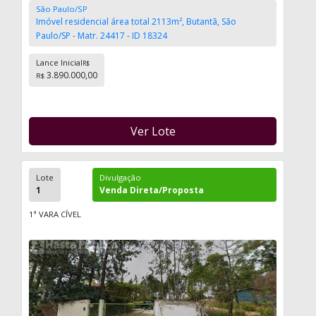
São Paulo/SP
Imóvel residencial área total 2113m², Butantã, São
Paulo/SP - Matr. 24417 - ID 18324
Lance Inicial
R$
3.890.000,00
R$
Ver Lote
Lote
Divulgação
1
Venda Direta/Proposta
1ª VARA CÍVEL