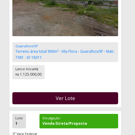
Guarulhos/SP
Terreno área total 900m² - Vila Flora - Guarulhos/SP - Matr.
7381 - ID 18311
Lance Inicial
R$
1.125.000,00
R$
Ver Lote
Lote
Divulgação
1
Venda Direta/Proposta
3ª Vara Federal