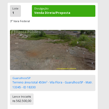
Lote
Divulgação
1
Venda Direta/Proposta
3ª Vara Federal
Guarulhos/SP
Terreno área total 450m² - Vila Flora - Guarulhos/SP - Matr.
13345 - ID 18330
Lance Inicial
R$
562.500,00
R$