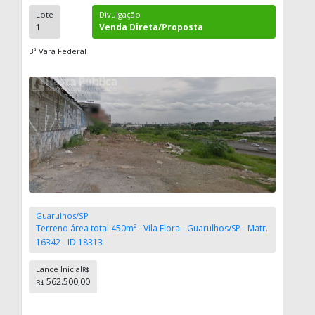
Lote
Divulgação
1
Venda Direta/Proposta
3ª Vara Federal
Guarulhos/SP
Terreno área total 450m² - Vila Flora - Guarulhos/SP - Matr.
16342 - ID 18313
Lance Inicial
R$
562.500,00
R$