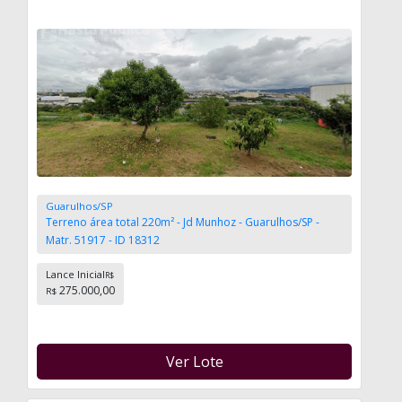
Guarulhos/SP
Terreno área total 220m² - Jd Munhoz - Guarulhos/SP -
Matr. 51917 - ID 18312
Lance Inicial
R$
275.000,00
R$
Ver Lote