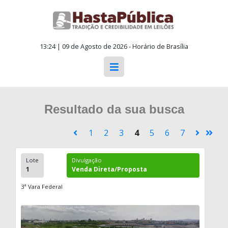
13:24 | 09 de Agosto de 2026 - Horário de Brasília
Resultado da sua busca
1
2
3
4
5
6
7
Lote
Divulgação
1
Venda Direta/Proposta
3ª Vara Federal