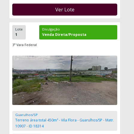
Ver Lote
Lote
Divulgação
1
Venda Direta/Proposta
3ª Vara Federal
Guarulhos/SP
Terreno área total 450m² - Vila Flora - Guarulhos/SP - Matr.
10907 - ID 18314