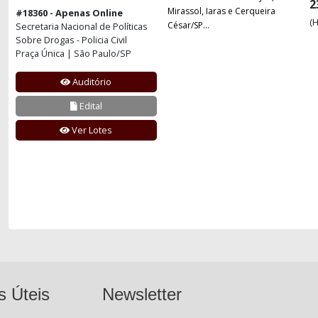
2
Mirassol, Iaras e Cerqueira
#18360 - Apenas Online
(H
César/SP...
Secretaria Nacional de Políticas
Sobre Drogas - Policia Civil
Praça Única | São Paulo/SP
Auditório
Edital
Ver Lotes
s Úteis
Newsletter