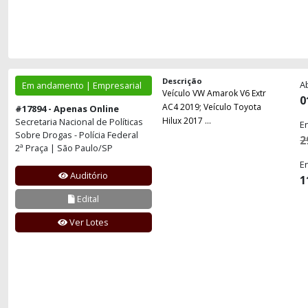
Descrição
A
Em andamento | Empresarial
Veículo VW Amarok V6 Extr
0
AC4 2019; Veículo Toyota
#17894 - Apenas Online
Hilux 2017 ...
Secretaria Nacional de Políticas
E
Sobre Drogas - Polícia Federal
2
2ª Praça | São Paulo/SP
E
Auditório
1
Edital
Ver Lotes