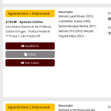
Descrição
E
Aguarda Início | Empresarial
Veículo Land Rover 2015;
0
Caminhão Scania 2002;
#18196 - Apenas Online
Semirreboque Noma 2011;
Secretaria Nacional de Políticas
E
Sobre Drogas - Polícia Federal
Veículo S10 2010; Veículo
1
1ª Praça | São Paulo/SP
Toyota Hilux 2012 ...
Auditório
Edital
Ver Lotes
Descrição
E
Aguarda Início | Empresarial
Imóveis e terrenos em Jaú,