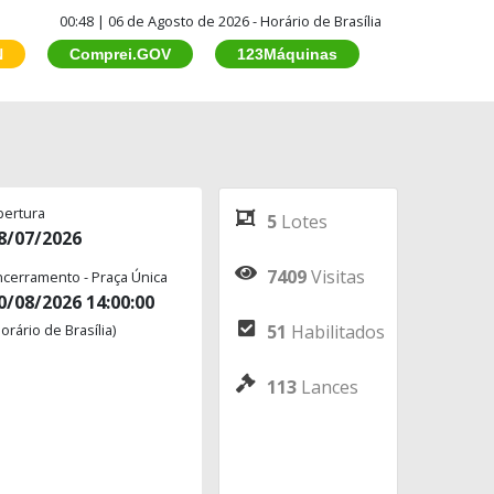
00:48 | 06 de Agosto de 2026 - Horário de Brasília
N
Comprei.GOV
123Máquinas
bertura
5
Lotes
8/07/2026
7409
Visitas
ncerramento - Praça Única
0/08/2026 14:00:00
orário de Brasília)
51
Habilitados
113
Lances