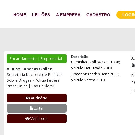
HOME
LEILÕES
A EMPRESA
CADASTRO
LOGI
Descrição
A
Em andamento | Empresarial
Caminhão Volkswagen 1996;
0
Veículo Fiat Strada 2010;
#18195 - Apenas Online
Trator Mercedes Benz 2006;
Secretaria Nacional de Políticas
E
Sobre Drogas - Polícia Federal
Veículo Vectra 2010 ...
1
Praça Única | São Paulo/SP
(H
Auditório
Edital
Ver Lotes