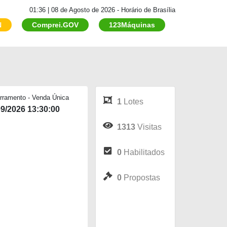
01:36 | 08 de Agosto de 2026 - Horário de Brasília
N
Comprei.GOV
123Máquinas
rramento - Venda Única
1
Lotes
09/2026 13:30:00
1313
Visitas
0
Habilitados
0
Propostas