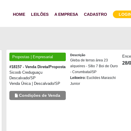
HOME
LEILÕES
A EMPRESA
CADASTRO
LOGI
Descrição
Ence
Propostas | Empresarial
Gleba de terras área 23
28/
alqueires - Sítio 7 Boi de Ouro
#18157 - Venda Direta/Proposta
- Corumbataí/SP
Sicoob Creduguaçu
Descalvado/SP
Leiloeiro:
Euclides Maraschi
Venda Única | Descalvado/SP
Junior
Condições de Venda