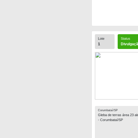
Lote
Status
1
Divulgaç
Corumbataí/SP
Gleba de terras área 23 alq
- Corumbataí/SP