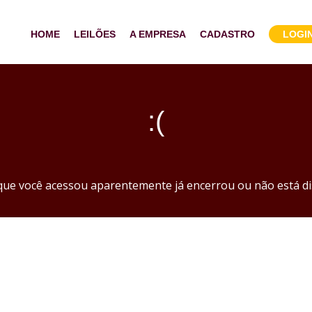
HOME
LEILÕES
A EMPRESA
CADASTRO
LOGI
:(
 que você acessou aparentemente já encerrou ou não está di