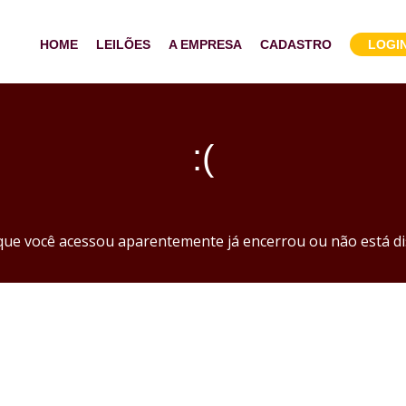
HOME
LEILÕES
A EMPRESA
CADASTRO
LOGI
:(
 que você acessou aparentemente já encerrou ou não está di