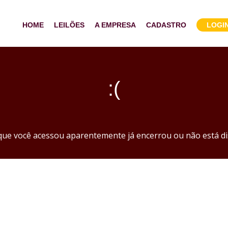
HOME
LEILÕES
A EMPRESA
CADASTRO
LOGI
:(
 que você acessou aparentemente já encerrou ou não está di