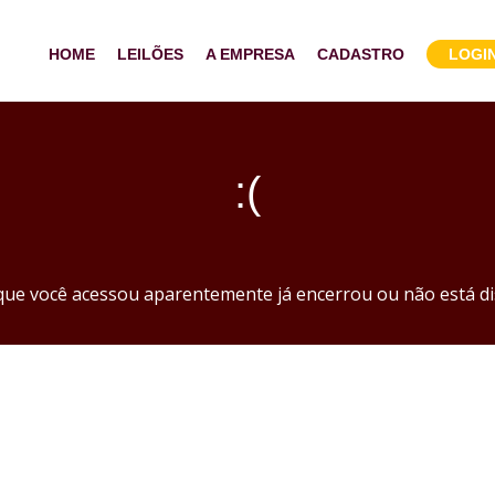
HOME
LEILÕES
A EMPRESA
CADASTRO
LOGI
:(
 que você acessou aparentemente já encerrou ou não está di